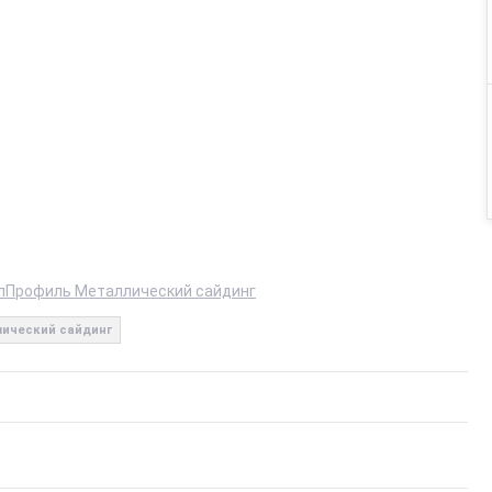
лПрофиль Металлический сайдинг
ический сайдинг