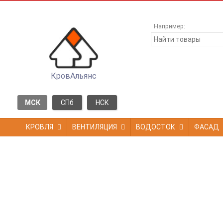
Например:
КровАльянс
МСК
СПб
НСК
КРОВЛЯ
ВЕНТИЛЯЦИЯ
ВОДОСТОК
ФАСАД