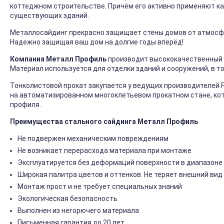
коттеджном строительстве. Причём его активно применяют ка
существующих зданий.
Металлосайдинг прекрасно защищает стены домов от атмосфер
Надежно защищая ваш дом на долгие годы вперёд!
Компания Металл Профиль
производит высококачественный 
Материал используется для отделки зданий и сооружений, в т
Тонколистовой прокат закупается у ведущих производителей 
на автоматизированном многоклетьевом прокатном стане, ко
профиля.
Преимущества стального сайдинга Металл Профиль
Не подвержен механическим повреждениям
Не возникает перерасхода материала при монтаже
Эксплуатируется без деформаций поверхности в диапазоне 
Широкая палитра цветов и оттенков. Не теряет внешний вид
Монтаж прост и не требует специальных знаний
Экологическая безопасность
Выполнен из негорючего материала
Письменная гарантия до 20 лет