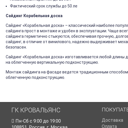
Фактический срок службы до 50 ле
Сайдинг Корабельная доска
Сайдинг «Корабельная доска» – классический наиболее попул
сайдинга прост в монтаже и удобен в эксплуатации. Чаще все
сайдинга герметично стыкуются, обеспечивая прочную, долго
сайдинг, в отличие от винилового, надежно выдерживает механ
безопасен.
Сайдинг «Корабельная доска» изготавливается любой длины до
на облегченную вертикальную подконструкцию.
Монтаж сайдинга на фасаде ведется традиционным способом
облегченную подконструкцию.
ПОКУПАТ
ГК КРОВАЛЬЯНС
Доставка
Пн-Cб с 9:00 до 19:00
Оплата
108851
,
Россия
,
г. Москва
,