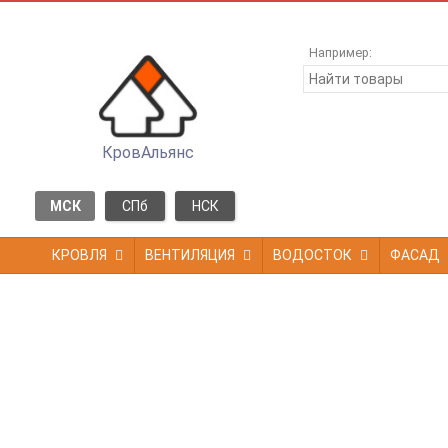
Например:
КровАльянс
МСК
СПб
НСК
КРОВЛЯ
ВЕНТИЛЯЦИЯ
ВОДОСТОК
ФАСАД