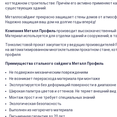
коттеджном строительстве. Причём его активно применяют ка
существующих зданий.
Металлосайдинг прекрасно защищает стены домов от атмосфер
Надежно защищая ваш дом на долгие годы вперёд!
Компания Металл Профиль
производит высококачественный 
Материал используется для отделки зданий и сооружений, в т
Тонколистовой прокат закупается у ведущих производителей 
на автоматизированном многоклетьевом прокатном стане, ко
профиля.
Преимущества стального сайдинга Металл Профиль
Не подвержен механическим повреждениям
Не возникает перерасхода материала при монтаже
Эксплуатируется без деформаций поверхности в диапазоне 
Широкая палитра цветов и оттенков. Не теряет внешний вид
Монтаж прост и не требует специальных знаний
Экологическая безопасность
Выполнен из негорючего материала
Письменная гарантия до 20 лет