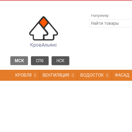
Например:
КровАльянс
МСК
СПб
НСК
КРОВЛЯ
ВЕНТИЛЯЦИЯ
ВОДОСТОК
ФАСАД