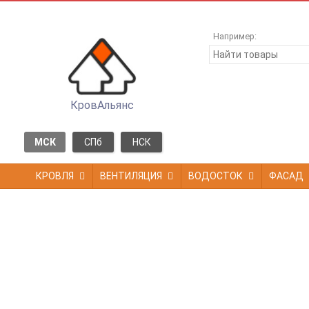
Например:
КровАльянс
МСК
СПб
НСК
КРОВЛЯ
ВЕНТИЛЯЦИЯ
ВОДОСТОК
ФАСАД