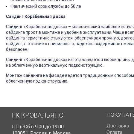
Фактический срок службы до 50 ле
Сайдинг Корабельная доска
Сайдинг «Корабельная доска» – классический наиболее попул
сайдинга прост в монтаже и удобен в эксплуатации. Чаще все
сайдинга герметично стыкуются, обеспечивая прочную, долго
сайдинг, в отличие от винилового, надежно выдерживает механ
безопасен.
Сайдинг «Корабельная доска» изготавливается любой длины до
на облегченную вертикальную подконструкцию.
Монтаж сайдинга на фасаде ведется традиционным способом
облегченную подконструкцию.
ПОКУПАТ
ГК КРОВАЛЬЯНС
Доставка
Пн-Cб с 9:00 до 19:00
Оплата
108851
,
Россия
,
г. Москва
,