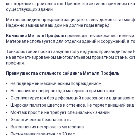
коттеджном строительстве. Причём его активно применяют ка
существующих зданий.
Металлосайдинг прекрасно защищает стены домов от атмосфер
Надежно защищая ваш дом на долгие годы вперёд!
Компания Металл Профиль
производит высококачественный 
Материал используется для отделки зданий и сооружений, в т
Тонколистовой прокат закупается у ведущих производителей 
на автоматизированном многоклетьевом прокатном стане, ко
профиля.
Преимущества стального сайдинга Металл Профиль
Не подвержен механическим повреждениям
Не возникает перерасхода материала при монтаже
Эксплуатируется без деформаций поверхности в диапазоне 
Широкая палитра цветов и оттенков. Не теряет внешний вид
Монтаж прост и не требует специальных знаний
Экологическая безопасность
Выполнен из негорючего материала
Письменная гарантия до 20 лет