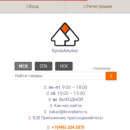
Вход
Регистрация
КровАльянс
МСК
СПб
НСК
Например:
9:00 – 18:00
пн.-пт.
10:00 – 15:00
сб.
ВЫХОДНОЙ
вс.
Как нас найти
zakaz@krovalians.ru
B2B Приложение, присоединяйтесь!
+7(495) 204 2875