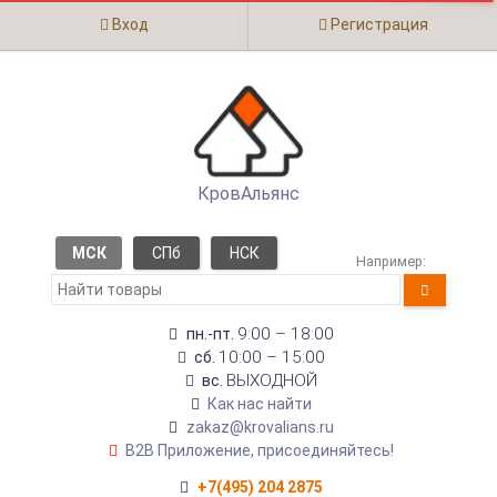
Вход
Регистрация
КровАльянс
МСК
СПб
НСК
Например:
9:00 – 18:00
пн.-пт.
10:00 – 15:00
сб.
ВЫХОДНОЙ
вс.
Как нас найти
zakaz@krovalians.ru
B2B Приложение, присоединяйтесь!
+7(495) 204 2875