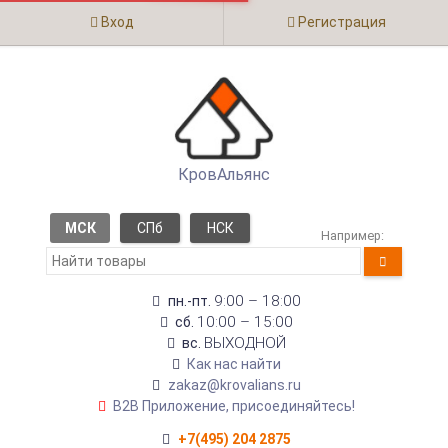
Вход
Регистрация
КровАльянс
МСК
СПб
НСК
Например:
9:00 – 18:00
пн.-пт.
10:00 – 15:00
сб.
ВЫХОДНОЙ
вс.
Как нас найти
zakaz@krovalians.ru
B2B Приложение, присоединяйтесь!
+7(495) 204 2875