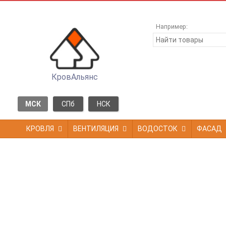
Например:
КровАльянс
МСК
СПб
НСК
КРОВЛЯ
ВЕНТИЛЯЦИЯ
ВОДОСТОК
ФАСАД