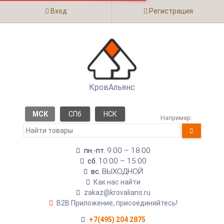
Вход
Регистрация
КровАльянс
МСК
СПб
НСК
Например:
9:00 – 18:00
пн.-пт.
10:00 – 15:00
сб.
ВЫХОДНОЙ
вс.
Как нас найти
zakaz@krovalians.ru
B2B Приложение, присоединяйтесь!
+7(495) 204 2875