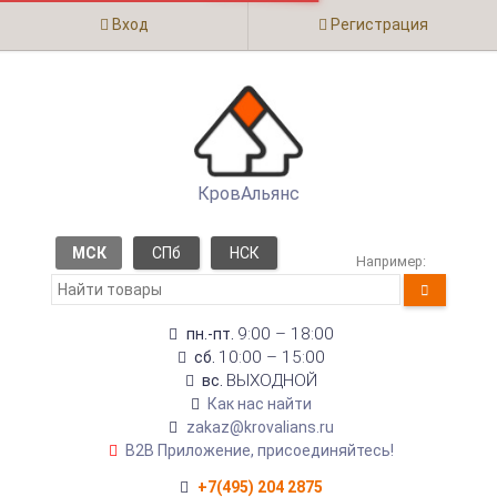
Вход
Регистрация
КровАльянс
МСК
СПб
НСК
Например:
9:00 – 18:00
пн.-пт.
10:00 – 15:00
сб.
ВЫХОДНОЙ
вс.
Как нас найти
zakaz@krovalians.ru
B2B Приложение, присоединяйтесь!
+7(495) 204 2875