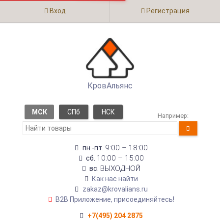
Вход
Регистрация
КровАльянс
МСК
СПб
НСК
Например:
9:00 – 18:00
пн.-пт.
10:00 – 15:00
сб.
ВЫХОДНОЙ
вс.
Как нас найти
zakaz@krovalians.ru
B2B Приложение, присоединяйтесь!
+7(495) 204 2875