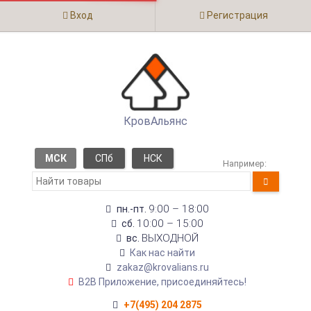
Вход
Регистрация
КровАльянс
МСК
СПб
НСК
Например:
9:00 – 18:00
пн.-пт.
10:00 – 15:00
сб.
ВЫХОДНОЙ
вс.
Как нас найти
zakaz@krovalians.ru
B2B Приложение, присоединяйтесь!
+7(495) 204 2875