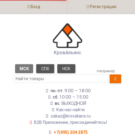
Вход
Регистрация
КровАльянс
МСК
СПб
НСК
Например:
9:00 – 18:00
пн.-пт.
10:00 – 15:00
сб.
ВЫХОДНОЙ
вс.
Как нас найти
zakaz@krovalians.ru
B2B Приложение, присоединяйтесь!
+7(495) 204 2875