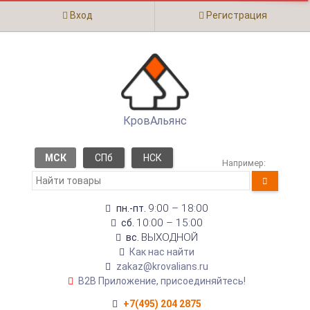
Вход
Регистрация
КровАльянс
МСК
СПб
НСК
Например:
9:00 – 18:00
пн.-пт.
10:00 – 15:00
сб.
ВЫХОДНОЙ
вс.
Как нас найти
zakaz@krovalians.ru
B2B Приложение, присоединяйтесь!
+7(495) 204 2875