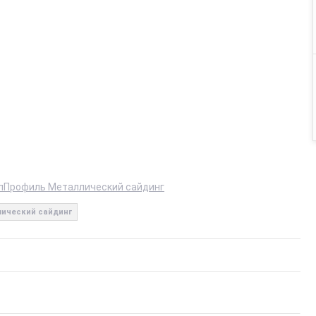
лПрофиль Металлический сайдинг
ический сайдинг