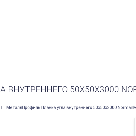
 ВНУТРЕННЕГО 50Х50Х3000 NOR
МеталлПрофиль Планка угла внутреннего 50х50х3000 NormanMP