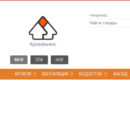
Например:
КровАльянс
МСК
СПб
НСК
КРОВЛЯ
ВЕНТИЛЯЦИЯ
ВОДОСТОК
ФАСАД