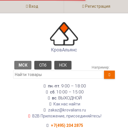
Вход
Регистрация
КровАльянс
МСК
СПб
НСК
Например:
9:00 – 18:00
пн.-пт.
10:00 – 15:00
сб.
ВЫХОДНОЙ
вс.
Как нас найти
zakaz@krovalians.ru
B2B Приложение, присоединяйтесь!
+7(495) 204 2875