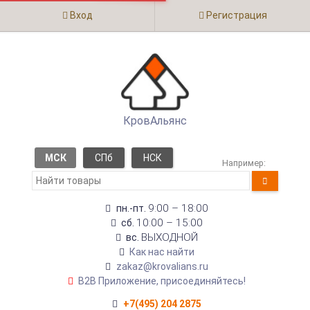
Вход
Регистрация
КровАльянс
МСК
СПб
НСК
Например:
9:00 – 18:00
пн.-пт.
10:00 – 15:00
сб.
ВЫХОДНОЙ
вс.
Как нас найти
zakaz@krovalians.ru
B2B Приложение, присоединяйтесь!
+7(495) 204 2875