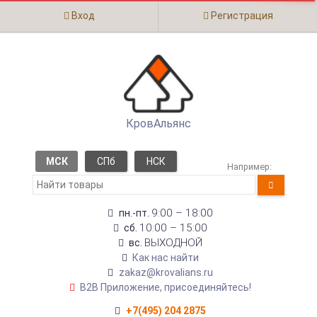
Вход
Регистрация
КровАльянс
МСК
СПб
НСК
Например:
9:00 – 18:00
пн.-пт.
10:00 – 15:00
сб.
ВЫХОДНОЙ
вс.
Как нас найти
zakaz@krovalians.ru
B2B Приложение, присоединяйтесь!
+7(495) 204 2875