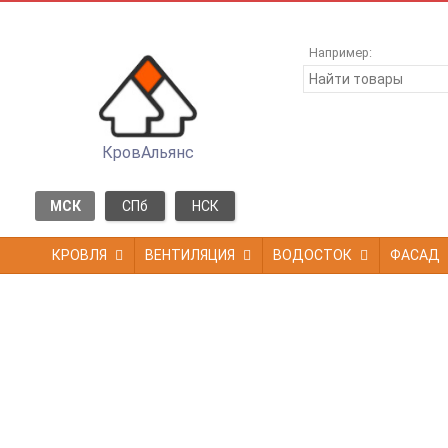
Например:
КровАльянс
МСК
СПб
НСК
КРОВЛЯ
ВЕНТИЛЯЦИЯ
ВОДОСТОК
ФАСАД