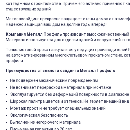
коттеджном строительстве. Причём его активно применяют ка
существующих зданий.
Металлосайдинг прекрасно защищает стены домов от атмосфер
Надежно защищая ваш дом на долгие годы вперёд!
Компания Металл Профиль
производит высококачественный 
Материал используется для отделки зданий и сооружений, в т
Тонколистовой прокат закупается у ведущих производителей 
на автоматизированном многоклетьевом прокатном стане, ко
профиля.
Преимущества стального сайдинга Металл Профиль
Не подвержен механическим повреждениям
Не возникает перерасхода материала при монтаже
Эксплуатируется без деформаций поверхности в диапазоне 
Широкая палитра цветов и оттенков. Не теряет внешний вид
Монтаж прост и не требует специальных знаний
Экологическая безопасность
Выполнен из негорючего материала
Письменная гарантия до 20 лет