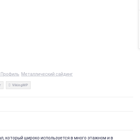
 Профиль
Металлический сайдинг
г
VikingMP
, который широко используется в много этажном и в