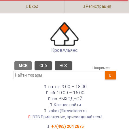
Вход
Регистрация
КровАльянс
МСК
СПб
НСК
Например:
9:00 – 18:00
пн.-пт.
10:00 – 15:00
сб.
ВЫХОДНОЙ
вс.
Как нас найти
zakaz@krovalians.ru
B2B Приложение, присоединяйтесь!
+7(495) 204 2875