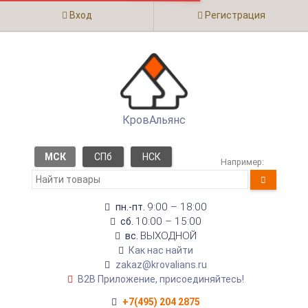
Вход
Регистрация
КровАльянс
МСК
СПб
НСК
Например:
9:00 – 18:00
пн.-пт.
10:00 – 15:00
сб.
ВЫХОДНОЙ
вс.
Как нас найти
zakaz@krovalians.ru
B2B Приложение, присоединяйтесь!
+7(495) 204 2875