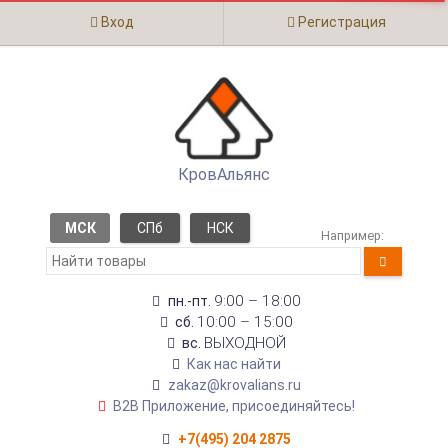
Вход
Регистрация
КровАльянс
МСК
СПб
НСК
Например:
9:00 – 18:00
пн.-пт.
10:00 – 15:00
сб.
ВЫХОДНОЙ
вс.
Как нас найти
zakaz@krovalians.ru
B2B Приложение, присоединяйтесь!
+7(495) 204 2875