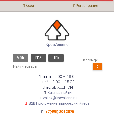
Вход
Регистрация
КровАльянс
МСК
СПб
НСК
Например:
9:00 – 18:00
пн.-пт.
10:00 – 15:00
сб.
ВЫХОДНОЙ
вс.
Как нас найти
zakaz@krovalians.ru
B2B Приложение, присоединяйтесь!
+7(495) 204 2875