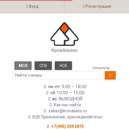
Вход
Регистрация
КровАльянс
МСК
СПб
НСК
Например:
9:00 – 18:00
пн.-пт.
10:00 – 15:00
сб.
ВЫХОДНОЙ
вс.
Как нас найти
zakaz@krovalians.ru
B2B Приложение, присоединяйтесь!
+7(495) 204 2875