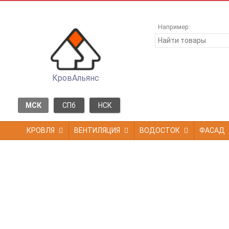
Например:
КровАльянс
МСК
СПб
НСК
КРОВЛЯ
ВЕНТИЛЯЦИЯ
ВОДОСТОК
ФАСАД