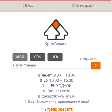
Вход
Регистрация
КровАльянс
МСК
СПб
НСК
Например:
9:00 – 18:00
пн.-пт.
10:00 – 15:00
сб.
ВЫХОДНОЙ
вс.
Как нас найти
zakaz@krovalians.ru
B2B Приложение, присоединяйтесь!
+7(495) 204 2875