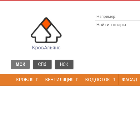
Например:
КровАльянс
МСК
СПб
НСК
КРОВЛЯ
ВЕНТИЛЯЦИЯ
ВОДОСТОК
ФАСАД