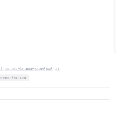
лПрофиль Металлический сайдинг
ический сайдинг