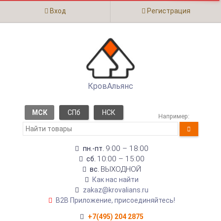
Вход
Регистрация
КровАльянс
МСК
СПб
НСК
Например:
9:00 – 18:00
пн.-пт.
10:00 – 15:00
сб.
ВЫХОДНОЙ
вс.
Как нас найти
zakaz@krovalians.ru
B2B Приложение, присоединяйтесь!
+7(495) 204 2875