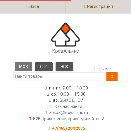
Вход
Регистрация
КровАльянс
МСК
СПб
НСК
Например:
9:00 – 18:00
пн.-пт.
10:00 – 15:00
сб.
ВЫХОДНОЙ
вс.
Как нас найти
zakaz@krovalians.ru
B2B Приложение, присоединяйтесь!
+7(495) 204 2875