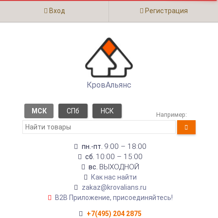
Вход
Регистрация
КровАльянс
МСК
СПб
НСК
Например:
9:00 – 18:00
пн.-пт.
10:00 – 15:00
сб.
ВЫХОДНОЙ
вс.
Как нас найти
zakaz@krovalians.ru
B2B Приложение, присоединяйтесь!
+7(495) 204 2875