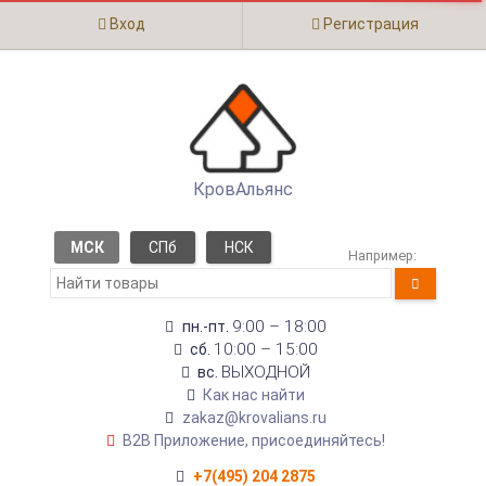
Вход
Регистрация
КровАльянс
МСК
СПб
НСК
Например:
9:00 – 18:00
пн.-пт.
10:00 – 15:00
сб.
ВЫХОДНОЙ
вс.
Как нас найти
zakaz@krovalians.ru
B2B Приложение, присоединяйтесь!
+7(495) 204 2875