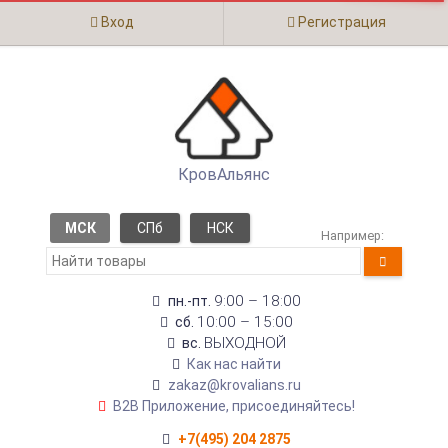
Вход
Регистрация
КровАльянс
МСК
СПб
НСК
Например:
9:00 – 18:00
пн.-пт.
10:00 – 15:00
сб.
ВЫХОДНОЙ
вс.
Как нас найти
zakaz@krovalians.ru
B2B Приложение, присоединяйтесь!
+7(495) 204 2875