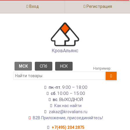
Вход
Регистрация
КровАльянс
МСК
СПб
НСК
Например:
9:00 – 18:00
пн.-пт.
10:00 – 15:00
сб.
ВЫХОДНОЙ
вс.
Как нас найти
zakaz@krovalians.ru
B2B Приложение, присоединяйтесь!
+7(495) 204 2875