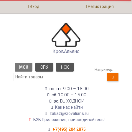
Вход
Регистрация
КровАльянс
МСК
СПб
НСК
Например:
9:00 – 18:00
пн.-пт.
10:00 – 15:00
сб.
ВЫХОДНОЙ
вс.
Как нас найти
zakaz@krovalians.ru
B2B Приложение, присоединяйтесь!
+7(495) 204 2875