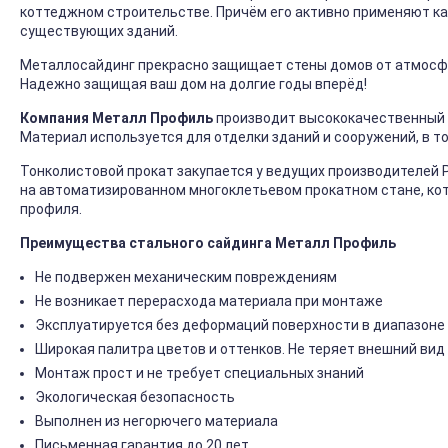
коттеджном строительстве. Причём его активно применяют ка
существующих зданий.
Металлосайдинг прекрасно защищает стены домов от атмосфер
Надежно защищая ваш дом на долгие годы вперёд!
Компания Металл Профиль
производит высококачественный 
Материал используется для отделки зданий и сооружений, в т
Тонколистовой прокат закупается у ведущих производителей 
на автоматизированном многоклетьевом прокатном стане, ко
профиля.
Преимущества стального сайдинга Металл Профиль
Не подвержен механическим повреждениям
Не возникает перерасхода материала при монтаже
Эксплуатируется без деформаций поверхности в диапазоне 
Широкая палитра цветов и оттенков. Не теряет внешний вид
Монтаж прост и не требует специальных знаний
Экологическая безопасность
Выполнен из негорючего материала
Письменная гарантия до 20 лет