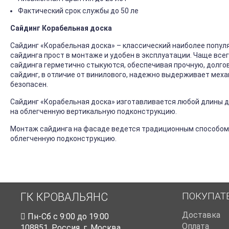
Фактический срок службы до 50 ле
Сайдинг Корабельная доска
Сайдинг «Корабельная доска» – классический наиболее попул
сайдинга прост в монтаже и удобен в эксплуатации. Чаще все
сайдинга герметично стыкуются, обеспечивая прочную, долго
сайдинг, в отличие от винилового, надежно выдерживает механ
безопасен.
Сайдинг «Корабельная доска» изготавливается любой длины до
на облегченную вертикальную подконструкцию.
Монтаж сайдинга на фасаде ведется традиционным способом
облегченную подконструкцию.
ПОКУПАТ
ГК КРОВАЛЬЯНС
Доставка
Пн-Cб с 9:00 до 19:00
Оплата
108851
,
Россия
,
г. Москва
,