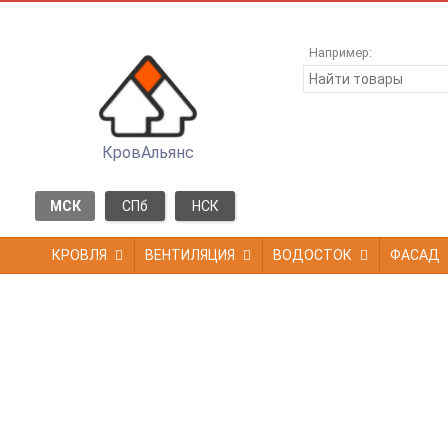
Например:
КровАльянс
МСК
СПб
НСК
КРОВЛЯ
ВЕНТИЛЯЦИЯ
ВОДОСТОК
ФАСАД