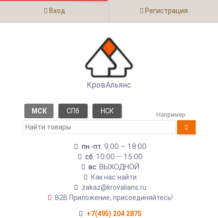
Вход
Регистрация
КровАльянс
МСК
СПб
НСК
Например:
9:00 – 18:00
пн.-пт.
10:00 – 15:00
сб.
ВЫХОДНОЙ
вс.
Как нас найти
zakaz@krovalians.ru
B2B Приложение, присоединяйтесь!
+7(495) 204 2875