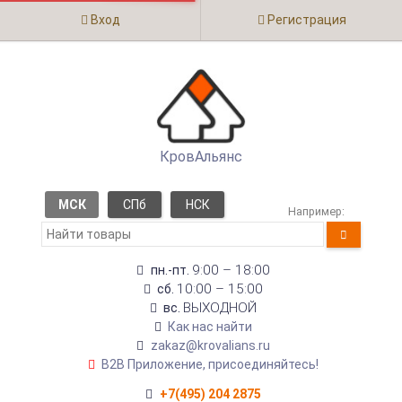
Вход
Регистрация
КровАльянс
МСК
СПб
НСК
Например:
9:00 – 18:00
пн.-пт.
10:00 – 15:00
сб.
ВЫХОДНОЙ
вс.
Как нас найти
zakaz@krovalians.ru
B2B Приложение, присоединяйтесь!
+7(495) 204 2875