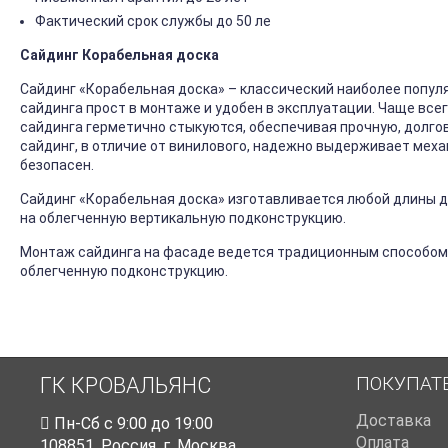
Фактический срок службы до 50 ле
Сайдинг Корабельная доска
Сайдинг «Корабельная доска» – классический наиболее попул
сайдинга прост в монтаже и удобен в эксплуатации. Чаще все
сайдинга герметично стыкуются, обеспечивая прочную, долго
сайдинг, в отличие от винилового, надежно выдерживает механ
безопасен.
Сайдинг «Корабельная доска» изготавливается любой длины до
на облегченную вертикальную подконструкцию.
Монтаж сайдинга на фасаде ведется традиционным способом
облегченную подконструкцию.
ПОКУПАТ
ГК КРОВАЛЬЯНС
Доставка
Пн-Cб с 9:00 до 19:00
Оплата
108851
,
Россия
,
г. Москва
,