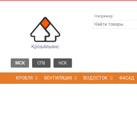
Например:
КровАльянс
МСК
СПб
НСК
КРОВЛЯ
ВЕНТИЛЯЦИЯ
ВОДОСТОК
ФАСАД