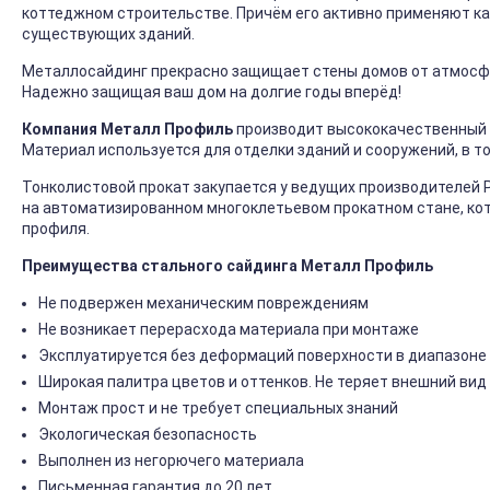
коттеджном строительстве. Причём его активно применяют ка
существующих зданий.
Металлосайдинг прекрасно защищает стены домов от атмосфер
Надежно защищая ваш дом на долгие годы вперёд!
Компания Металл Профиль
производит высококачественный 
Материал используется для отделки зданий и сооружений, в т
Тонколистовой прокат закупается у ведущих производителей 
на автоматизированном многоклетьевом прокатном стане, ко
профиля.
Преимущества стального сайдинга Металл Профиль
Не подвержен механическим повреждениям
Не возникает перерасхода материала при монтаже
Эксплуатируется без деформаций поверхности в диапазоне 
Широкая палитра цветов и оттенков. Не теряет внешний вид
Монтаж прост и не требует специальных знаний
Экологическая безопасность
Выполнен из негорючего материала
Письменная гарантия до 20 лет