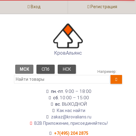
Вход
Регистрация
КровАльянс
МСК
СПб
НСК
Например:
9:00 – 18:00
пн.-пт.
10:00 – 15:00
сб.
ВЫХОДНОЙ
вс.
Как нас найти
zakaz@krovalians.ru
B2B Приложение, присоединяйтесь!
+7(495) 204 2875