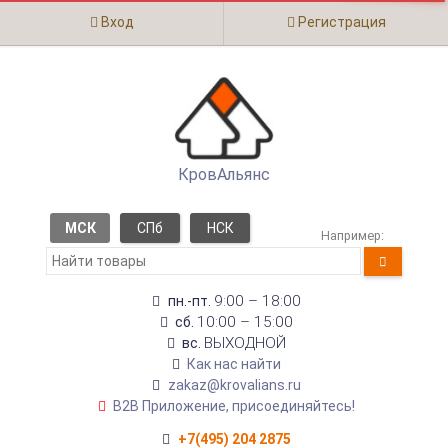
Вход
Регистрация
КровАльянс
МСК
СПб
НСК
Например:
9:00 – 18:00
пн.-пт.
10:00 – 15:00
сб.
ВЫХОДНОЙ
вс.
Как нас найти
zakaz@krovalians.ru
B2B Приложение, присоединяйтесь!
+7(495) 204 2875