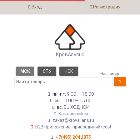
Вход
Регистрация
КровАльянс
МСК
СПб
НСК
Например:
9:00 – 18:00
пн.-пт.
10:00 – 15:00
сб.
ВЫХОДНОЙ
вс.
Как нас найти
zakaz@krovalians.ru
B2B Приложение, присоединяйтесь!
+7(495) 204 2875