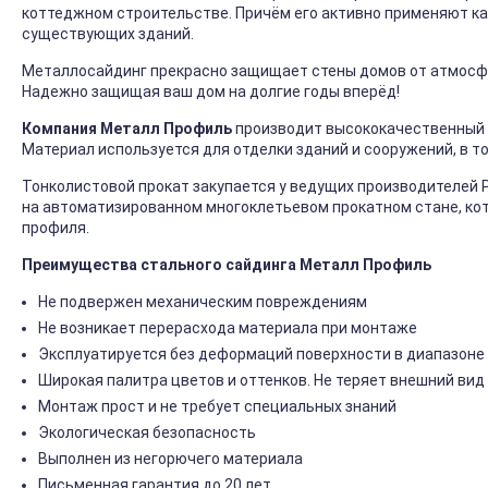
коттеджном строительстве. Причём его активно применяют ка
существующих зданий.
Металлосайдинг прекрасно защищает стены домов от атмосфер
Надежно защищая ваш дом на долгие годы вперёд!
Компания Металл Профиль
производит высококачественный 
Материал используется для отделки зданий и сооружений, в т
Тонколистовой прокат закупается у ведущих производителей 
на автоматизированном многоклетьевом прокатном стане, ко
профиля.
Преимущества стального сайдинга Металл Профиль
Не подвержен механическим повреждениям
Не возникает перерасхода материала при монтаже
Эксплуатируется без деформаций поверхности в диапазоне 
Широкая палитра цветов и оттенков. Не теряет внешний вид
Монтаж прост и не требует специальных знаний
Экологическая безопасность
Выполнен из негорючего материала
Письменная гарантия до 20 лет