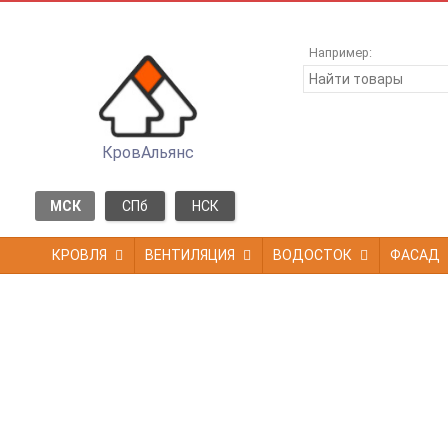
Например:
КровАльянс
МСК
СПб
НСК
КРОВЛЯ
ВЕНТИЛЯЦИЯ
ВОДОСТОК
ФАСАД