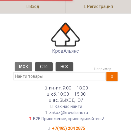
Вход
Регистрация
КровАльянс
МСК
СПб
НСК
Например:
9:00 – 18:00
пн.-пт.
10:00 – 15:00
сб.
ВЫХОДНОЙ
вс.
Как нас найти
zakaz@krovalians.ru
B2B Приложение, присоединяйтесь!
+7(495) 204 2875