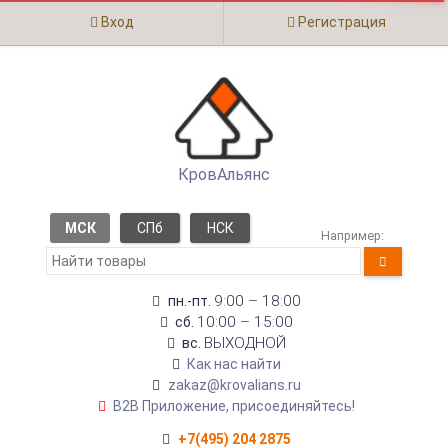
Вход
Регистрация
КровАльянс
МСК
СПб
НСК
Например:
9:00 – 18:00
пн.-пт.
10:00 – 15:00
сб.
ВЫХОДНОЙ
вс.
Как нас найти
zakaz@krovalians.ru
B2B Приложение, присоединяйтесь!
+7(495) 204 2875