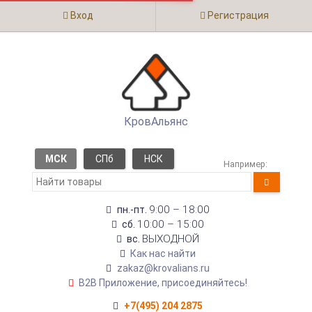
Вход
Регистрация
КровАльянс
МСК
СПб
НСК
Например:
9:00 – 18:00
пн.-пт.
10:00 – 15:00
сб.
ВЫХОДНОЙ
вс.
Как нас найти
zakaz@krovalians.ru
B2B Приложение, присоединяйтесь!
+7(495) 204 2875