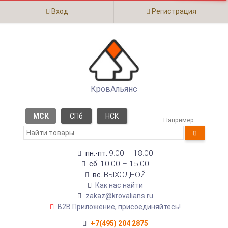
Вход
Регистрация
КровАльянс
МСК
СПб
НСК
Например:
9:00 – 18:00
пн.-пт.
10:00 – 15:00
сб.
ВЫХОДНОЙ
вс.
Как нас найти
zakaz@krovalians.ru
B2B Приложение, присоединяйтесь!
+7(495) 204 2875