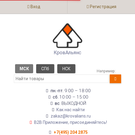
Вход
Регистрация
КровАльянс
МСК
СПб
НСК
Например:
9:00 – 18:00
пн.-пт.
10:00 – 15:00
сб.
ВЫХОДНОЙ
вс.
Как нас найти
zakaz@krovalians.ru
B2B Приложение, присоединяйтесь!
+7(495) 204 2875