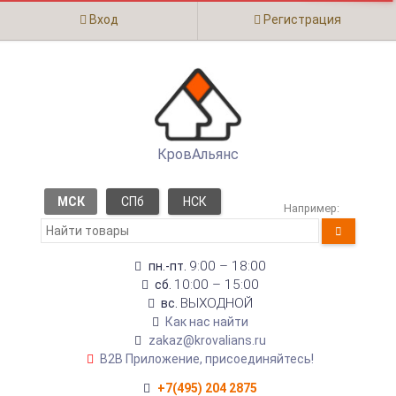
Вход
Регистрация
КровАльянс
МСК
СПб
НСК
Например:
9:00 – 18:00
пн.-пт.
10:00 – 15:00
сб.
ВЫХОДНОЙ
вс.
Как нас найти
zakaz@krovalians.ru
B2B Приложение, присоединяйтесь!
+7(495) 204 2875