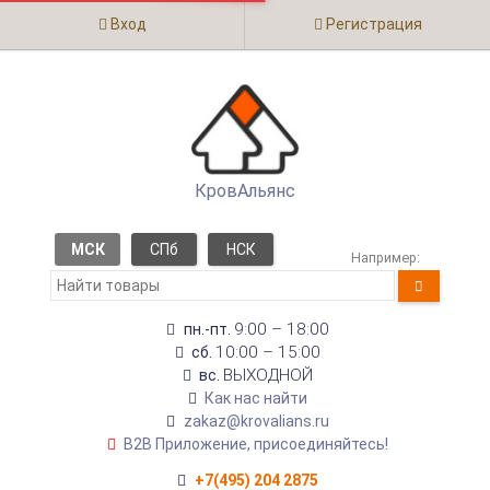
Вход
Регистрация
КровАльянс
МСК
СПб
НСК
Например:
9:00 – 18:00
пн.-пт.
10:00 – 15:00
сб.
ВЫХОДНОЙ
вс.
Как нас найти
zakaz@krovalians.ru
B2B Приложение, присоединяйтесь!
+7(495) 204 2875