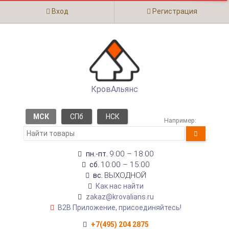
Вход
Регистрация
КровАльянс
МСК
СПб
НСК
Например:
9:00 – 18:00
пн.-пт.
10:00 – 15:00
сб.
ВЫХОДНОЙ
вс.
Как нас найти
zakaz@krovalians.ru
B2B Приложение, присоединяйтесь!
+7(495) 204 2875